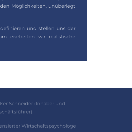
en Möglichkeiten, unüberlegt
definieren und stellen uns der
 erarbeiten wir realistische
lker Schneider (Inhaber und
schäftsführer)
zensierter Wirtschaftspsychologe