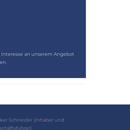
h Interesse an unserem Angebot
en.
lker Schneider (Inhaber und
schäftsführer)